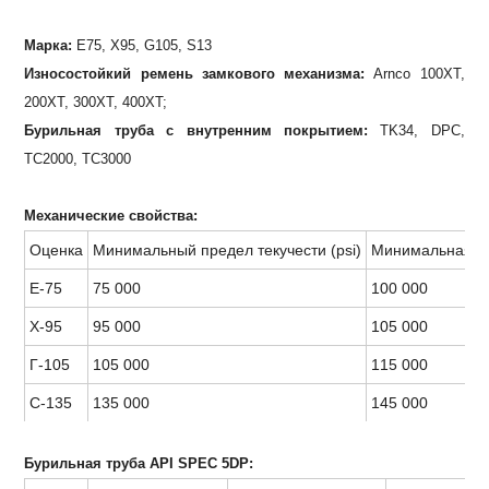
Марка:
E75, X95, G105, S13
Износостойкий ремень замкового механизма:
Arnco 100XT,
200XT, 300XT, 400XT;
Бурильная труба с внутренним покрытием:
TK34, DPC,
TC2000, TC3000
Механические свойства:
Оценка
Минимальный предел текучести (psi)
Минимальная пр
Е-75
75 000
100 000
Х-95
95 000
105 000
Г-105
105 000
115 000
С-135
135 000
145 000
Бурильная труба API SPEC 5DP: