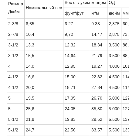
Вес с глухим концом
ОД
Размер
Номинальный вес
Дюйм
фунт/фут
кг/м
дюйм
мм
2-3/8
6,65
6.27
9.33
2,375
60,3
2-7/8
10.4
9,72
14.47
2,875
73,0
3-1/2
13.3
12.32
18.34
3.500
88,9
3-1/2
15,5
14,64
21.79
3.500
88,9
4
14,0
12.95
19.27
4.000
101,6
4-1/2
16,6
15.00
22.32
4.500
114,3
4-1/2
20,0
18.71
27.84
4.500
114,3
5
19,5
17.95
26.70
5.000
127,0
5
25,6
24.05
35,80
5.000
127,0
5-1/2
21,9
19.83
29.52
5.500
139,7
5-1/2
24,7
22.56
33,57
5.500
139,7