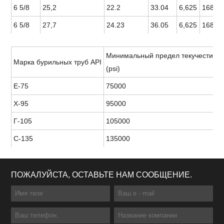
6 5/8
25,2
22.2
33.04
6,625
168,2
6 5/8
27,7
24.23
36.05
6,625
168,2
Минимальный предел текучести
М
Марка бурильных труб API
(psi)
(
Е-75
75000
1
Х-95
95000
1
Г-105
105000
1
С-135
135000
1
ПОЖАЛУЙСТА, ОСТАВЬТЕ НАМ СООБЩЕНИЕ.