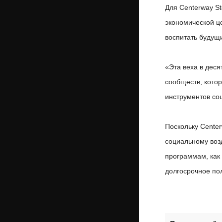
Для Centerway S
экономической ц
воспитать будущи
«Эта веха в деся
сообществ, кото
инструментов со
Поскольку Cente
социальному возд
программам, как
долгосрочное пол