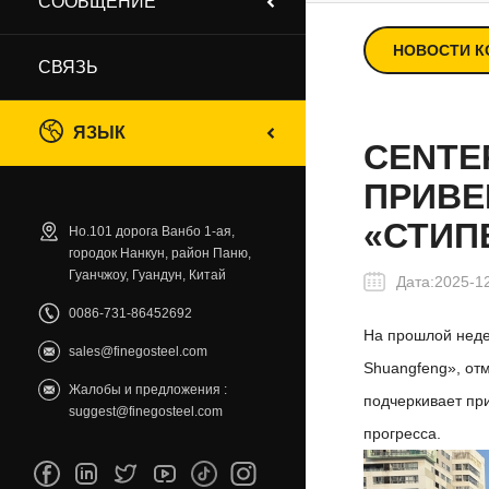
СООБЩЕНИЕ
НОВОСТИ 
СВЯЗЬ
ЯЗЫК
CENTE
ПРИВЕ
«СТИП
Но.101 дорога Ванбо 1-ая,
городок Нанкун, район Паню,
Гуанчжоу, Гуандун, Китай
Дата:2025-1
0086-731-86452692
На прошлой неде
sales@finegosteel.com
Shuangfeng», от
Жалобы и предложения :
подчеркивает пр
suggest@finegosteel.com
прогресса.