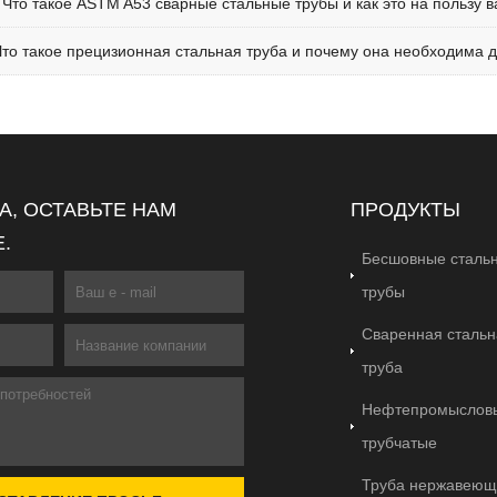
:
Что такое ASTM A53 сварные стальные трубы и как это на пользу 
Что такое прецизионная стальная труба и почему она необходима 
, ОСТАВЬТЕ НАМ
ПРОДУКТЫ
.
Бесшовные сталь
трубы
Сваренная стальн
труба
Нефтепромыслов
трубчатые
Труба нержавеющ