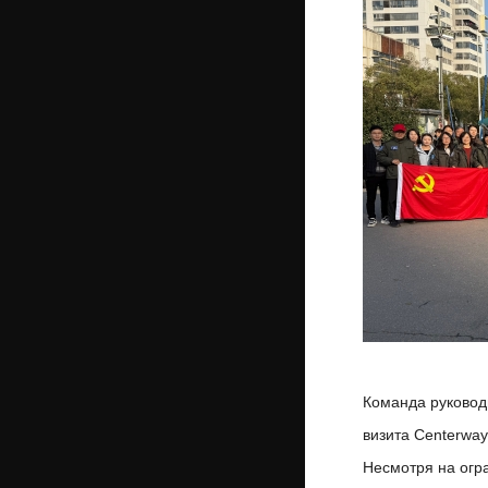
Команда руковод
визита Centerwa
Несмотря на огр