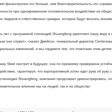
teel филантропия-это больше, чем благотворительность-это отраж
енности при одновременном положительном воздействии на общест
х лидеров и ответственных граждан, которые будут вносить значим
ть лет с программой стипендий Shuangfeng укрепляет нашу веру в т
рым они служат»,-сказал Джейсон, генеральный директор Centerwa
циальных изменений, и мы гордимся тем, что помогаем этим детям
rway Steel смотрит в будущее, она по-прежнему привержена устой
ействию, гарантируя, что корпоративный успех идет рука об руку
 стипендия Shuangfeng, компания продолжает демонстрировать, что
ожительное влияние как на людей, так и на общество.